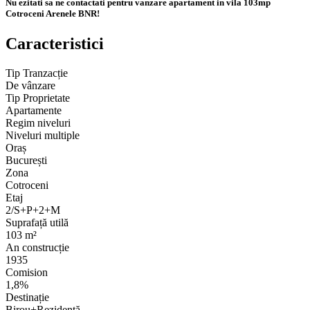
Nu ezitati sa ne contactati pentru vanzare apartament in vila 103mp
Cotroceni Arenele BNR!
Caracteristici
Tip Tranzacție
De vânzare
Tip Proprietate
Apartamente
Regim niveluri
Niveluri multiple
Oraș
București
Zona
Cotroceni
Etaj
2/S+P+2+M
Suprafață utilă
103 m²
An construcție
1935
Comision
1,8%
Destinație
Birou+Rezidență