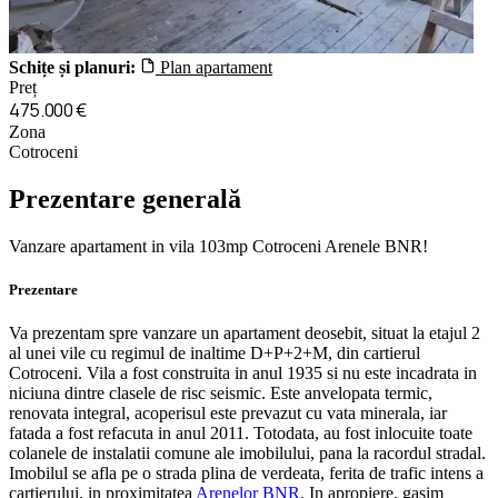
Schițe și planuri:
Plan apartament
Preț
475.000 €
Zona
Cotroceni
Prezentare generală
Vanzare apartament in vila 103mp Cotroceni Arenele BNR!
Prezentare
Va prezentam spre vanzare un apartament deosebit, situat la etajul 2
al unei vile cu regimul de inaltime D+P+2+M, din cartierul
Cotroceni. Vila a fost construita in anul 1935 si nu este incadrata in
niciuna dintre clasele de risc seismic. Este anvelopata termic,
renovata integral, acoperisul este prevazut cu vata minerala, iar
fatada a fost refacuta in anul 2011. Totodata, au fost inlocuite toate
colanele de instalatii comune ale imobilului, pana la racordul stradal.
Imobilul se afla pe o strada plina de verdeata, ferita de trafic intens a
cartierului, in proximitatea
Arenelor BNR
. In apropiere, gasim