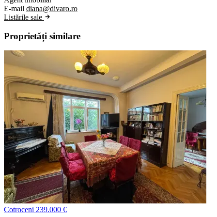
E-mail
diana@divaro.ro
Listările sale
Proprietăți similare
Cotroceni
239.000 €