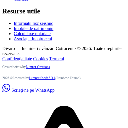
Resurse utile
Informații risc seismic
Imobile de patrimoniu
Calcul taxe notariale
Asociația Incotroceni
Divaro — Închirieri / vânzări Cotroceni · © 2026. Toate drepturile
rezervate.
Confidențialitate
Cookies
Termeni
Created with
by
Lumnar Creations
2026 ©Powered by
Lumnar Swift 5.3.1
(Rainbow Edition)
Scrieți-ne pe WhatsApp