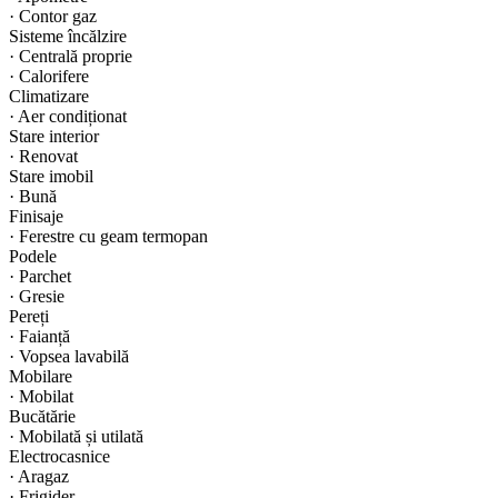
·
Contor gaz
Sisteme încălzire
·
Centrală proprie
·
Calorifere
Climatizare
·
Aer condiționat
Stare interior
·
Renovat
Stare imobil
·
Bună
Finisaje
·
Ferestre cu geam termopan
Podele
·
Parchet
·
Gresie
Pereți
·
Faianță
·
Vopsea lavabilă
Mobilare
·
Mobilat
Bucătărie
·
Mobilată și utilată
Electrocasnice
·
Aragaz
·
Frigider