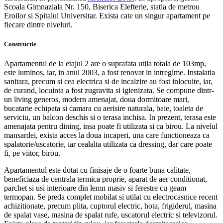
Scoala Gimnaziala Nr. 150, Biserica Elefterie, statia de metrou
Eroilor si Spitalul Universitar. Exista cate un singur apartament pe
fiecare dintre niveluri.
Constructie
Apartamentul de la etajul 2 are o suprafata utila totala de 103mp,
este luminos, iar, in anul 2003, a fost renovat in intregime. Instalatia
sanitara, precum si cea electrica si de incalzire au fost inlocuite, iar,
de curand, locuinta a fost zugravita si igienizata. Se compune dintr-
un living generos, modern amenajat, doua dormitoare mari,
bucatarie echipata si camara cu aerisire naturala, baie, toaleta de
serviciu, un balcon deschis si o terasa inchisa. In prezent, terasa este
amenajata pentru dining, insa poate fi utilizata si ca birou. La nivelul
mansardei, exista acces la doua incaperi, una care functioneaza ca
spalatorie/uscatorie, iar cealalta utilizata ca dressing, dar care poate
fi, pe viitor, birou.
Apartamentul este dotat cu finisaje de o foarte buna calitate,
beneficiaza de centrala termica proprie, aparat de aer conditionat,
parchet si usi interioare din lemn masiv si ferestre cu geam
termopan. Se preda complet mobilat si utilat cu electrocasnice recent
achizitionate, precum plita, cuptorul electric, hota, frigiderul, masina
de spalat vase, masina de spalat rufe, uscatorul electric si televizorul.