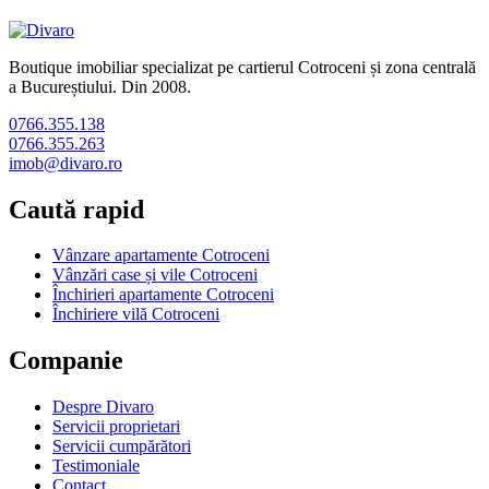
Boutique imobiliar specializat pe cartierul Cotroceni și zona centrală
a Bucureștiului. Din 2008.
0766.355.138
0766.355.263
imob@divaro.ro
Caută rapid
Vânzare apartamente Cotroceni
Vânzări case și vile Cotroceni
Închirieri apartamente Cotroceni
Închiriere vilă Cotroceni
Companie
Despre Divaro
Servicii proprietari
Servicii cumpărători
Testimoniale
Contact