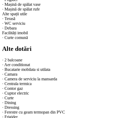
·
Mașină de spălat vase
·
Mașină de spălat rufe
Alte spații utile
·
Terasă
·
WC serviciu
·
Debara
Facilități imobil
·
Curte comună
Alte dotări
·
2 balcoane
·
Aer conditionat
·
Bucatarie mobilata si utilata
·
Camara
·
Camera de serviciu la mansarda
·
Centrala termica
·
Contor gaz
·
Cuptor electric
·
Curte
·
Dining
·
Dressing
·
Ferestre cu geam termopan din PVC
·
Frigider