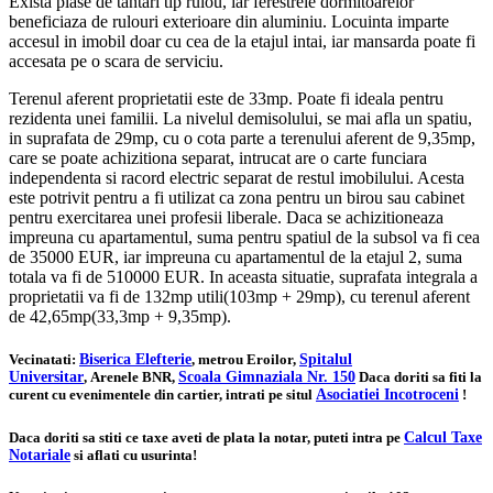
Exista plase de tantari tip rulou, iar ferestrele dormitoarelor
beneficiaza de rulouri exterioare din aluminiu. Locuinta imparte
accesul in imobil doar cu cea de la etajul intai, iar mansarda poate fi
accesata pe o scara de serviciu.
Terenul aferent proprietatii este de 33mp. Poate fi ideala pentru
rezidenta unei familii. La nivelul demisolului, se mai afla un spatiu,
in suprafata de 29mp, cu o cota parte a terenului aferent de 9,35mp,
care se poate achizitiona separat, intrucat are o carte funciara
independenta si racord electric separat de restul imobilului. Acesta
este potrivit pentru a fi utilizat ca zona pentru un birou sau cabinet
pentru exercitarea unei profesii liberale. Daca se achizitioneaza
impreuna cu apartamentul, suma pentru spatiul de la subsol va fi cea
de 35000 EUR, iar impreuna cu apartamentul de la etajul 2, suma
totala va fi de 510000 EUR. In aceasta situatie, suprafata integrala a
proprietatii va fi de 132mp utili(103mp + 29mp), cu terenul aferent
de 42,65mp(33,3mp + 9,35mp).
Vecinatati:
Biserica Elefterie
, metrou Eroilor,
Spitalul
Universitar
, Arenele BNR,
Scoala Gimnaziala Nr. 150
Daca doriti sa fiti la
curent cu evenimentele din cartier, intrati pe situl
Asociatiei Incotroceni
!
Daca doriti sa stiti ce taxe aveti de plata la notar, puteti intra pe
Calcul Taxe
Notariale
si aflati cu usurinta!