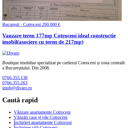
Bucuresti · Cotroceni
290.000 €
Vanzare teren 177mp Cotroceni ideal constructie
imobil(asociere cu teren de 217mp)
Boutique imobiliar specializat pe cartierul Cotroceni și zona centrală
a Bucureștiului. Din 2008.
0766.355.138
0766.355.263
imob@divaro.ro
Caută rapid
Vânzare apartamente Cotroceni
Vânzări case și vile Cotroceni
Închirieri apartamente Cotroceni
Închiriere vilă Cotroceni