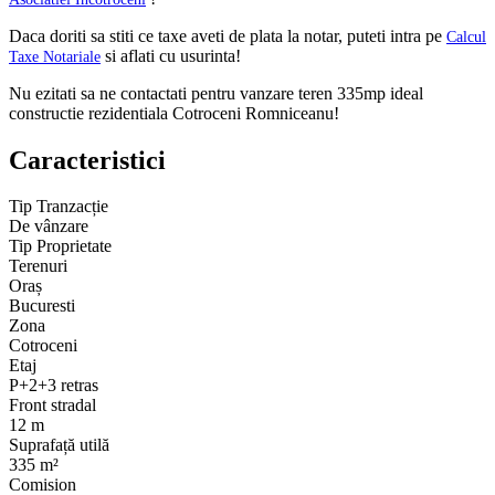
Daca doriti sa stiti ce taxe aveti de plata la notar, puteti intra pe
Calcul
si aflati cu usurinta!
Taxe Notariale
Nu ezitati sa ne contactati pentru vanzare teren 335mp ideal
constructie rezidentiala Cotroceni Romniceanu!
Caracteristici
Tip Tranzacție
De vânzare
Tip Proprietate
Terenuri
Oraș
Bucuresti
Zona
Cotroceni
Etaj
P+2+3 retras
Front stradal
12 m
Suprafață utilă
335 m²
Comision