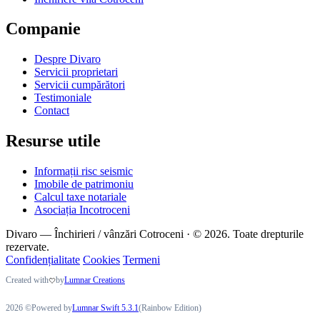
Companie
Despre Divaro
Servicii proprietari
Servicii cumpărători
Testimoniale
Contact
Resurse utile
Informații risc seismic
Imobile de patrimoniu
Calcul taxe notariale
Asociația Incotroceni
Divaro — Închirieri / vânzări Cotroceni · © 2026. Toate drepturile
rezervate.
Confidențialitate
Cookies
Termeni
Created with
by
Lumnar Creations
2026 ©Powered by
Lumnar Swift 5.3.1
(Rainbow Edition)