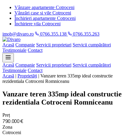
Vânzare apartamente Cotroceni
Vânzări case si vile Cotroceni
Închirieri apartamente Cotroceni
Închiriere vila Cotroceni
imob@divaro.ro
0766.355.138
0766.355.263
Acasă
Companie
Servicii proprietari
Servicii cumpărători
Testimoniale
Contact
Acasă
Companie
Servicii proprietari
Servicii cumpărători
Testimoniale
Contact
Acasă
|
Proprietăți
|
Vanzare teren 335mp ideal constructie
rezidentiala Cotroceni Romniceanu
Vanzare teren 335mp ideal constructie
rezidentiala Cotroceni Romniceanu
Preț
790.000 €
Zona
Cotroceni