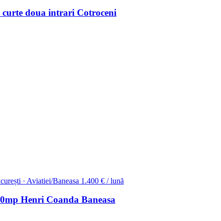
urte doua intrari Cotroceni
curești · Aviatiei/Baneasa
1.400 € / lună
 270mp Henri Coanda Baneasa