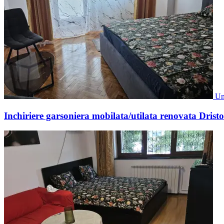
Un
Inchiriere garsoniera mobilata/utilata renovata Drist