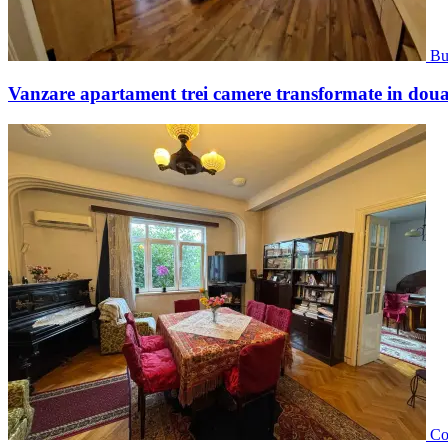
Bu
Vanzare apartament trei camere transformate in dou
Co