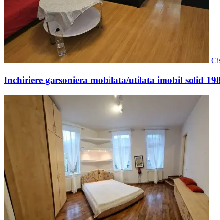
Ci
Inchiriere garsoniera mobilata/utilata imobil solid 19