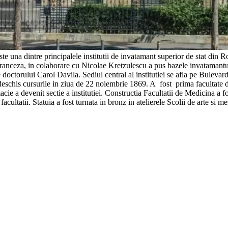
una dintre principalele institutii de invatamant superior de stat din Rom
franceza, in colaborare cu Nicolae Kretzulescu a pus bazele invatamantul
octorului Carol Davila. Sediul central al institutiei se afla pe Bulevard
deschis cursurile in ziua de 22 noiembrie 1869. A fost prima facultate d
rmacie a devenit sectie a institutiei. Constructia Facultatii de Medicina 
facultatii. Statuia a fost turnata in bronz in atelierele Scolii de arte si 