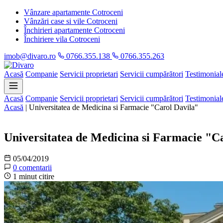
Vânzare apartamente Cotroceni
Vânzări case si vile Cotroceni
Închirieri apartamente Cotroceni
Închiriere vila Cotroceni
imob@divaro.ro
0766.355.138
0766.355.263
Acasă
Companie
Servicii proprietari
Servicii cumpărători
Testimonial
Acasă
Companie
Servicii proprietari
Servicii cumpărători
Testimonial
Acasă
|
Universitatea de Medicina si Farmacie "Carol Davila"
Informații
Universitatea de Medicina si Farmacie "C
05/04/2019
0 comentarii
1 minut citire