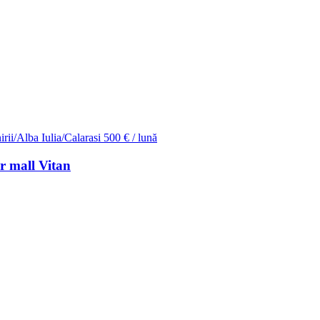
irii/Alba Iulia/Calarasi
500 € / lună
or mall Vitan