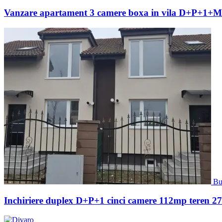
Vanzare apartament 3 camere boxa in vila D+P+1+M c
Bu
Inchiriere duplex D+P+1 cinci camere 112mp teren