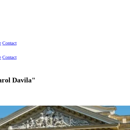
e
Contact
e
Contact
arol Davila"