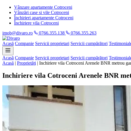
Vânzare apartamente Cotroceni
Vânzări case si vile Cotroceni
Închirieri apartamente Cotroceni
Închiriere vila Cotroceni
imob@divaro.ro
0766.355.138
0766.355.263
Acasă
Companie
Servicii proprietari
Servicii cumpărători
Testimonial
Acasă
Companie
Servicii proprietari
Servicii cumpărători
Testimonial
Acasă
|
Proprietăți
|
Inchiriere vila Cotroceni Arenele BNR metrou gar
Inchiriere vila Cotroceni Arenele BNR met