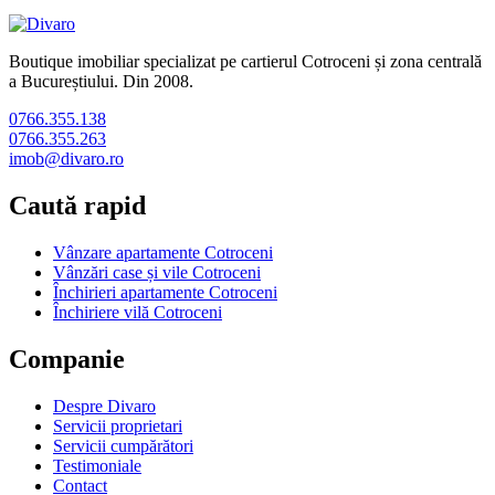
Boutique imobiliar specializat pe cartierul Cotroceni și zona centrală
a Bucureștiului. Din 2008.
0766.355.138
0766.355.263
imob@divaro.ro
Caută rapid
Vânzare apartamente Cotroceni
Vânzări case și vile Cotroceni
Închirieri apartamente Cotroceni
Închiriere vilă Cotroceni
Companie
Despre Divaro
Servicii proprietari
Servicii cumpărători
Testimoniale
Contact