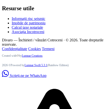
Resurse utile
Informații risc seismic
Imobile de patrimoniu
Calcul taxe notariale
Asociația Incotroceni
Divaro — Închirieri / vânzări Cotroceni · © 2026. Toate drepturile
rezervate.
Confidențialitate
Cookies
Termeni
Created with
by
Lumnar Creations
2026 ©Powered by
Lumnar Swift 5.3.1
(Rainbow Edition)
Scrieți-ne pe WhatsApp