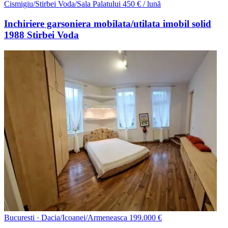
Cismigiu/Stirbei Voda/Sala Palatului
450 € / lună
Inchiriere garsoniera mobilata/utilata imobil solid
1988 Stirbei Voda
Bucuresti · Dacia/Icoanei/Armeneasca
199.000 €