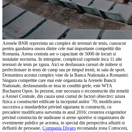
Arenele BNR reprezinta un complex de terenuri de tenis, cunoscut
pentru gazduirea unora dintre cele mai importante competitii din
Romania. Arena centrala are o capacitate de 5000 de locuri si
instalatie nocturna. In intregime, complexul cuprinde inca 11 alte
terenuri de tenis pe zgura. Aici se desfasoara cursuri de initiere si
perfectionare in tenis de camp sau pe timpul iernii, in sala de sport.
Denumirea acestui complex vine de la Banca Nationala a Romaniei.
Singura competitie care mai este organizata la Arenele Bancii
Nationale, desfasurandu-se insa in conditii grele, este WTA
Bucharest Open. In prezent, este necesara o reconstructie din temelii
a Arenei Centrale, din cauza unui cumul de factori obiectivi: uzura
fizica a constructiei edificate la inceputul anilor `70; modificarea
succesiva a standardelor privind siguranta in constructii, cu
precadere modificarea survenita in anul 2016; cresterea exigentelor
privind constructia de stadioane si arene sportive si organizarea de
evenimente publice pe acestea, in special din perspectiva afluirii si
defluirii de persoane.
Compania Divaro
recomanda zona Cotroceni,