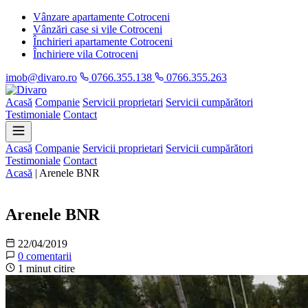
Vânzare apartamente Cotroceni
Vânzări case si vile Cotroceni
Închirieri apartamente Cotroceni
Închiriere vila Cotroceni
imob@divaro.ro
0766.355.138
0766.355.263
Acasă
Companie
Servicii proprietari
Servicii cumpărători
Testimoniale
Contact
Acasă
Companie
Servicii proprietari
Servicii cumpărători
Testimoniale
Contact
Acasă
|
Arenele BNR
Informații
Arenele BNR
22/04/2019
0 comentarii
1 minut citire