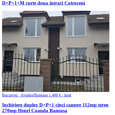
D+P+1+M curte doua intrari Cotroceni
București · Aviatiei/Baneasa
1.400 € / lună
Inchiriere duplex D+P+1 cinci camere 112mp teren
270mp Henri Coanda Baneasa