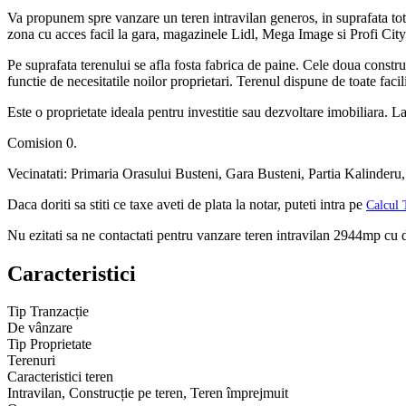
Va propunem spre vanzare un teren intravilan generos, in suprafata tota
zona cu acces facil la gara, magazinele Lidl, Mega Image si Profi City
Pe suprafata terenului se afla fosta fabrica de paine. Cele doua const
functie de necesitatile noilor proprietari. Terenul dispune de toate facilit
Este o proprietate ideala pentru investitie sau dezvoltare imobiliara. 
Comision 0.
Vecinatati: Primaria Orasului Busteni, Gara Busteni, Partia Kalinderu
Daca doriti sa stiti ce taxe aveti de plata la notar, puteti intra pe
Calcul 
Nu ezitati sa ne contactati pentru vanzare teren intravilan 2944mp cu d
Caracteristici
Tip Tranzacție
De vânzare
Tip Proprietate
Terenuri
Caracteristici teren
Intravilan, Construcție pe teren, Teren împrejmuit