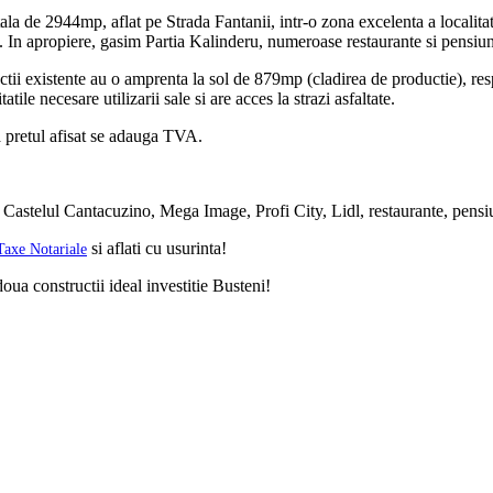
la de 2944mp, aflat pe Strada Fantanii, intr-o zona excelenta a localitati
. In apropiere, gasim Partia Kalinderu, numeroase restaurante si pensiun
ructii existente au o amprenta la sol de 879mp (cladirea de productie), r
atile necesare utilizarii sale si are acces la strazi asfaltate.
La pretul afisat se adauga TVA.
, Castelul Cantacuzino, Mega Image, Profi City, Lidl, restaurante, pens
si aflati cu usurinta!
Taxe Notariale
oua constructii ideal investitie Busteni!