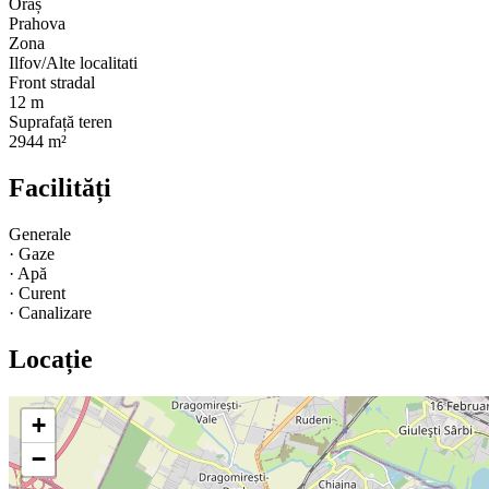
Oraș
Prahova
Zona
Ilfov/Alte localitati
Front stradal
12 m
Suprafață teren
2944 m²
Facilități
Generale
·
Gaze
·
Apă
·
Curent
·
Canalizare
Locație
+
−