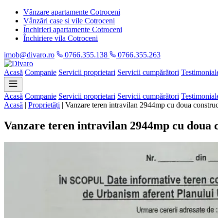
Vânzare apartamente Cotroceni
Vânzări case si vile Cotroceni
Închirieri apartamente Cotroceni
Închiriere vila Cotroceni
imob@divaro.ro
0766.355.138
0766.355.263
Acasă
Companie
Servicii proprietari
Servicii cumpărători
Testimonial
Acasă
Companie
Servicii proprietari
Servicii cumpărători
Testimonial
Acasă
|
Proprietăți
|
Vanzare teren intravilan 2944mp cu doua constructi
Vanzare teren intravilan 2944mp cu doua co