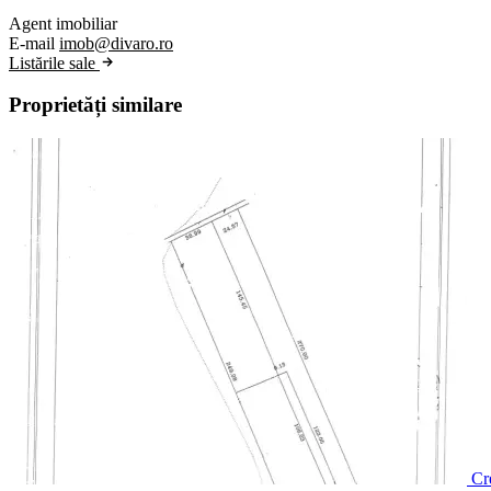
Agent imobiliar
E-mail
imob@divaro.ro
Listările sale
Proprietăți similare
Cre