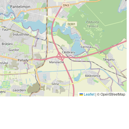
Leaflet
|
© OpenStreetMap