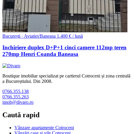
București · Aviatiei/Baneasa
1.400 € / lună
Inchiriere duplex D+P+1 cinci camere 112mp teren
270mp Henri Coanda Baneasa
Boutique imobiliar specializat pe cartierul Cotroceni și zona centrală
a Bucureștiului. Din 2008.
0766.355.138
0766.355.263
imob@divaro.ro
Caută rapid
Vânzare apartamente Cotroceni
Vânzări case și vile Cotroceni