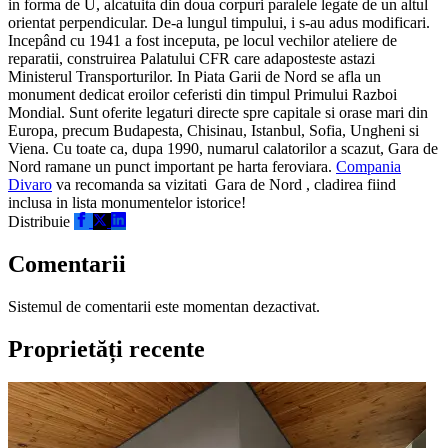
in forma de U, alcatuita din doua corpuri paralele legate de un altul
orientat perpendicular. De-a lungul timpului, i s-au adus modificari.
Incepând cu 1941 a fost inceputa, pe locul vechilor ateliere de
reparatii, construirea Palatului CFR care adaposteste astazi
Ministerul Transporturilor. In Piata Garii de Nord se afla un
monument dedicat eroilor ceferisti din timpul Primului Razboi
Mondial. Sunt oferite legaturi directe spre capitale si orase mari din
Europa, precum Budapesta, Chisinau, Istanbul, Sofia, Ungheni si
Viena. Cu toate ca, dupa 1990, numarul calatorilor a scazut, Gara de
Nord ramane un punct important pe harta feroviara.
Compania
Divaro
va recomanda sa vizitati Gara de Nord , cladirea fiind
inclusa in lista monumentelor istorice!
Distribuie
Comentarii
Sistemul de comentarii este momentan dezactivat.
Proprietăți recente