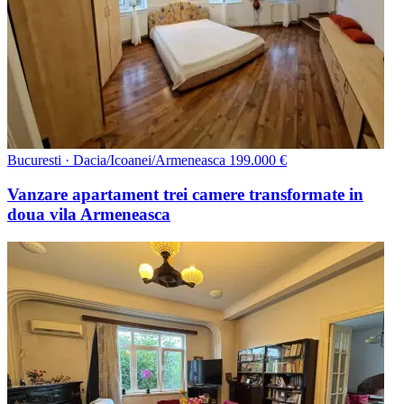
Bucuresti · Dacia/Icoanei/Armeneasca
199.000 €
Vanzare apartament trei camere transformate in
doua vila Armeneasca