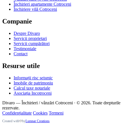
Închirieri apartamente Cotroceni
Închiriere vilă Cotroceni
Companie
Despre Divaro
Servicii proprietari
Servicii cumpărători
Testimoniale
Contact
Resurse utile
Informații risc seismic
Imobile de patrimoniu
Calcul taxe notariale
Asociația Incotroceni
Divaro — Închirieri / vânzări Cotroceni · © 2026. Toate drepturile
rezervate.
Confidențialitate
Cookies
Termeni
Created with
by
Lumnar Creations