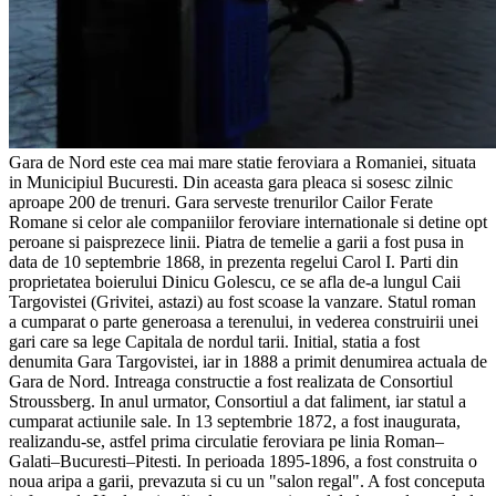
Gara de Nord este cea mai mare statie feroviara a Romaniei, situata
in Municipiul Bucuresti. Din aceasta gara pleaca si sosesc zilnic
aproape 200 de trenuri. Gara serveste trenurilor Cailor Ferate
Romane si celor ale companiilor feroviare internationale si detine opt
peroane si paisprezece linii. Piatra de temelie a garii a fost pusa in
data de 10 septembrie 1868, in prezenta regelui Carol I. Parti din
proprietatea boierului Dinicu Golescu, ce se afla de-a lungul Caii
Targovistei (Grivitei, astazi) au fost scoase la vanzare. Statul roman
a cumparat o parte generoasa a terenului, in vederea construirii unei
gari care sa lege Capitala de nordul tarii. Initial, statia a fost
denumita Gara Targovistei, iar in 1888 a primit denumirea actuala de
Gara de Nord. Intreaga constructie a fost realizata de Consortiul
Stroussberg. In anul urmator, Consortiul a dat faliment, iar statul a
cumparat actiunile sale. In 13 septembrie 1872, a fost inaugurata,
realizandu-se, astfel prima circulatie feroviara pe linia Roman–
Galati–Bucuresti–Pitesti. In perioada 1895-1896, a fost construita o
noua aripa a garii, prevazuta si cu un "salon regal". A fost conceputa