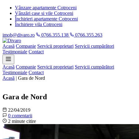
Vânzare apartamente Cotroceni
Vânzări case si vile Cotroceni
Închirieri apartamente Cotroceni
Închiriere vila Cotroceni
imob@divaro.ro
0766.355.138
0766.355.263
Acasă
Companie
Servicii proprietari
Servicii cumpărători
Testimoniale
Contact
Acasă
Companie
Servicii proprietari
Servicii cumpărători
Testimoniale
Contact
Acasă
|
Gara de Nord
Informații
Gara de Nord
22/04/2019
0 comentarii
2 minute citire