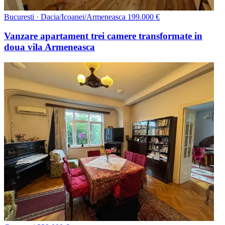
Bucuresti · Dacia/Icoanei/Armeneasca
199.000 €
Vanzare apartament trei camere transformate in
doua vila Armeneasca