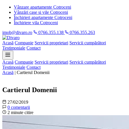
Vânzare apartamente Cotroceni
Vânzări case si vile Cotroceni
Închirieri apartamente Cotroceni
Închiriere vila Cotroceni
imob@divaro.ro
0766.355.138
0766.355.263
Acasă
Companie
Servicii proprietari
Servicii cumpărători
Testimoniale
Contact
Acasă
Companie
Servicii proprietari
Servicii cumpărători
Testimoniale
Contact
Acasă
|
Cartierul Domenii
Informații
Cartierul Domenii
27/02/2019
0 comentarii
2 minute citire