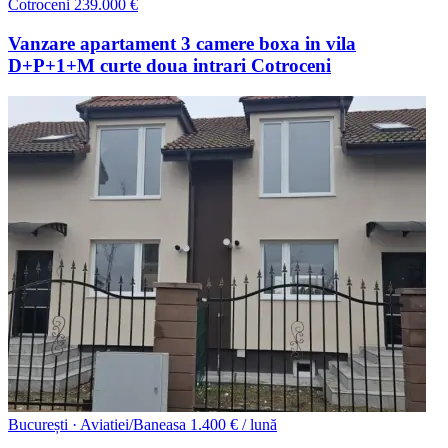
Cotroceni
239.000 €
Vanzare apartament 3 camere boxa in vila
D+P+1+M curte doua intrari Cotroceni
București · Aviatiei/Baneasa
1.400 € / lună