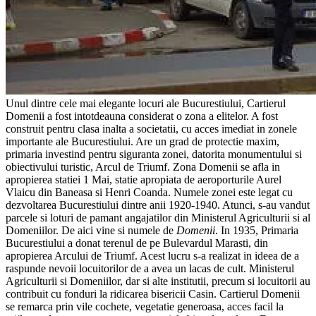
Unul dintre cele mai elegante locuri ale Bucurestiului, Cartierul
Domenii a fost intotdeauna considerat o zona a elitelor.
A fost
construit pentru clasa inalta a societatii, cu acces imediat in zonele
importante ale Bucurestiului. Are un grad de protectie maxim,
primaria investind pentru siguranta zonei, datorita monumentului si
obiectivului turistic, Arcul de Triumf.
Zona Domenii se afla in
apropierea statiei 1 Mai, statie apropiata de aeroporturile Aurel
Vlaicu din Baneasa si Henri Coanda.
Numele zonei este legat cu
dezvoltarea Bucurestiului dintre anii 1920-1940. Atunci, s-au vandut
parcele si loturi de pamant angajatilor din Ministerul Agriculturii si al
Domeniilor. De aici vine si numele de
Domenii
. In 1935, Primaria
Bucurestiului a donat terenul de pe Bulevardul Marasti, din
apropierea Arcului de Triumf. Acest lucru s-a realizat in ideea de a
raspunde nevoii locuitorilor de a avea un lacas de cult. Ministerul
Agriculturii si Domeniilor, dar si alte institutii, precum si locuitorii au
contribuit cu fonduri la ridicarea bisericii Casin.
Cartierul Domenii
se remarca prin vile cochete, vegetatie generoasa, acces facil la