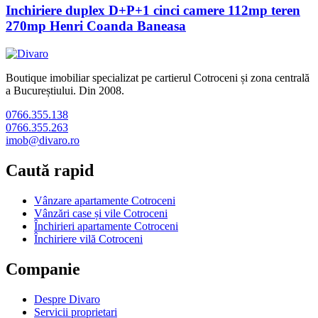
Inchiriere duplex D+P+1 cinci camere 112mp teren
270mp Henri Coanda Baneasa
Boutique imobiliar specializat pe cartierul Cotroceni și zona centrală
a Bucureștiului. Din 2008.
0766.355.138
0766.355.263
imob@divaro.ro
Caută rapid
Vânzare apartamente Cotroceni
Vânzări case și vile Cotroceni
Închirieri apartamente Cotroceni
Închiriere vilă Cotroceni
Companie
Despre Divaro
Servicii proprietari