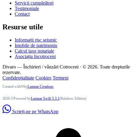
Servicii cumpărători
Testimoniale
Contact
Resurse utile
Informații risc seismic
Imobile de patrimoniu
Calcul taxe notariale
Asociația Incotroceni
Divaro — Închirieri / vânzări Cotroceni · © 2026. Toate drepturile
rezervate.
Confidențialitate
Cookies
Termeni
Created with
by
Lumnar Creations
2026 ©Powered by
Lumnar Swift 5.3.1
(Rainbow Edition)
Scrieți-ne pe WhatsApp