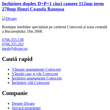
Inchiriere duplex D+P+1 cinci camere 112mp teren
270mp Henri Coanda Baneasa
Boutique imobiliar specializat pe cartierul Cotroceni și zona centrală
a Bucureștiului. Din 2008.
0766.355.138
0766.355.263
imob@divaro.ro
Caută rapid
Vânzare apartamente Cotroceni
Vânzări case și vile Cotroceni
Închirieri apartamente Cotroceni
Închiriere vilă Cotroceni
Companie
Despre Divaro
Servicii proprietari