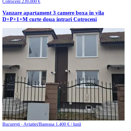
Cotroceni
239.000 €
Vanzare apartament 3 camere boxa in vila
D+P+1+M curte doua intrari Cotroceni
București · Aviatiei/Baneasa
1.400 € / lună