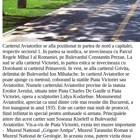
Cartierul Aviatorilor se afla pozitionat in partea de nord a capitalei,
respectiv sectorul 1. In partea sa nordica, se invecineaza cu Parcul
Regele Mihai I al Romaniei, pe Bulevardul Constantin Prezan. La
sud se afla cartierul Victoriei, in partea estica se invecineaza cu
Dorobanti si cartierul Primaverii. In vest, se afla cartierul Grivita,
delimitat de Bulevardul Ion Mihalache. In cartierul Aviatorilor se
poate ajunge cu metroul, coborand la statiile Piata Victoriei sau
Aviatorilor. Numele cartierului Aviatorilor provine de la statuia
Eroilor Aerului, situata intre Piata Charles De Gaulle si Piata
Victoriei, opera a sculptoritei Lidya Kodzebue. Monumentul
Aviatorilor, apreciat ca unul dintre cele mai reusite din Bucuresti, a
fost inaugurat in anul 1935. Este un cartier mai mult de protocol,
fiind infiintat in special pentru ambasade si armata. Principalele
artere din acest cartier sunt Soseaua Kiseleff si Bulevardul
Aviatorilor. Vis-a-vis de Piata Victoriei, exista trei muzee importante
- Muzeul National „Grigore Antipa”, Muzeul Taranului Roman si
Muzeul National de Geologie. In aceasta zona, putem vizita doua