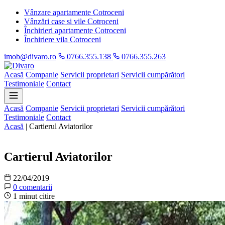
Vânzare apartamente Cotroceni
Vânzări case si vile Cotroceni
Închirieri apartamente Cotroceni
Închiriere vila Cotroceni
imob@divaro.ro
0766.355.138
0766.355.263
Acasă
Companie
Servicii proprietari
Servicii cumpărători
Testimoniale
Contact
Acasă
Companie
Servicii proprietari
Servicii cumpărători
Testimoniale
Contact
Acasă
|
Cartierul Aviatorilor
Informații
Cartierul Aviatorilor
22/04/2019
0 comentarii
1 minut citire