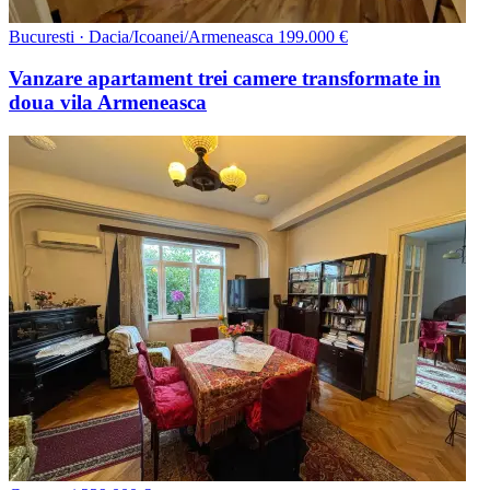
Bucuresti · Dacia/Icoanei/Armeneasca
199.000 €
Vanzare apartament trei camere transformate in
doua vila Armeneasca