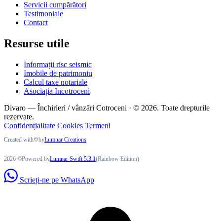
Servicii cumpărători
Testimoniale
Contact
Resurse utile
Informații risc seismic
Imobile de patrimoniu
Calcul taxe notariale
Asociația Incotroceni
Divaro — Închirieri / vânzări Cotroceni · © 2026. Toate drepturile
rezervate.
Confidențialitate
Cookies
Termeni
Created with
by
Lumnar Creations
2026 ©Powered by
Lumnar Swift 5.3.1
(Rainbow Edition)
Scrieți-ne pe WhatsApp