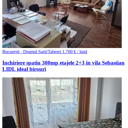
București · Drumul Sarii/Taberei
1.700 € / lună
Inchiriere spatiu 300mp etajele 2+3 in vila Sebastian
LIDL ideal birouri