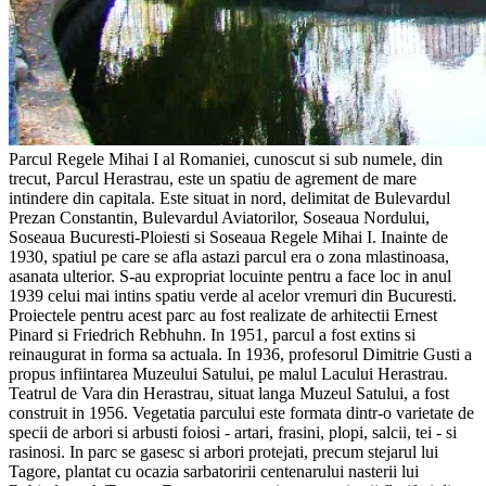
Parcul Regele Mihai I al Romaniei, cunoscut si sub numele, din
trecut, Parcul Herastrau, este un spatiu de agrement de mare
intindere din capitala. Este situat in nord, delimitat de Bulevardul
Prezan Constantin, Bulevardul Aviatorilor, Soseaua Nordului,
Soseaua Bucuresti-Ploiesti si Soseaua Regele Mihai I. Inainte de
1930, spatiul pe care se afla astazi parcul era o zona mlastinoasa,
asanata ulterior. S-au expropriat locuinte pentru a face loc in anul
1939 celui mai intins spatiu verde al acelor vremuri din Bucuresti.
Proiectele pentru acest parc au fost realizate de arhitectii Ernest
Pinard si Friedrich Rebhuhn. In 1951, parcul a fost extins si
reinaugurat in forma sa actuala. In 1936, profesorul Dimitrie Gusti a
propus infiintarea Muzeului Satului, pe malul Lacului Herastrau.
Teatrul de Vara din Herastrau, situat langa Muzeul Satului, a fost
construit in 1956. Vegetatia parcului este formata dintr-o varietate de
specii de arbori si arbusti foiosi - artari, frasini, plopi, salcii, tei - si
rasinosi. In parc se gasesc si arbori protejati, precum stejarul lui
Tagore, plantat cu ocazia sarbatoririi centenarului nasterii lui