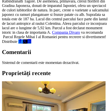
Rabindranath Tagore. De asemenea, primavara, ciresii floriferi din
Gradina Japoneza, donati de imparatul Japoniei, ofera un spectacol
de culori iubitorilor de natura. In parc, creste o varietate a salcamului
japonez cu ramuri plangatoare si frunze patate cu alb. Suprafata sa
totala este de 187 ha. Lacul din centrul parcului face parte din lantul
de lacuri antropice al raului Colentina. Aleea parcului ce inconjoara
lacul are o lungime de 5,92 km. Parcul a fost declarat monument
istoric in clasa de importanta A.
Compania Divaro
va recomanda
Parcul Regele Mihai I al Romaniei pentru recreere si divertisment!
Distribuie
Comentarii
Sistemul de comentarii este momentan dezactivat.
Proprietăți recente