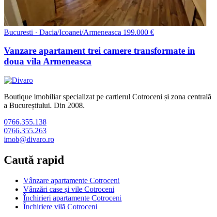
Bucuresti · Dacia/Icoanei/Armeneasca
199.000 €
Vanzare apartament trei camere transformate in
doua vila Armeneasca
Boutique imobiliar specializat pe cartierul Cotroceni și zona centrală
a Bucureștiului. Din 2008.
0766.355.138
0766.355.263
imob@divaro.ro
Caută rapid
Vânzare apartamente Cotroceni
Vânzări case și vile Cotroceni
Închirieri apartamente Cotroceni
Închiriere vilă Cotroceni