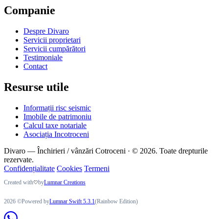
Companie
Despre Divaro
Servicii proprietari
Servicii cumpărători
Testimoniale
Contact
Resurse utile
Informații risc seismic
Imobile de patrimoniu
Calcul taxe notariale
Asociația Incotroceni
Divaro — Închirieri / vânzări Cotroceni · © 2026. Toate drepturile
rezervate.
Confidențialitate
Cookies
Termeni
Created with
by
Lumnar Creations
2026 ©Powered by
Lumnar Swift 5.3.1
(Rainbow Edition)