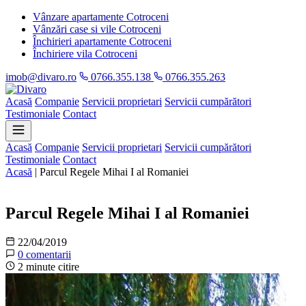
Vânzare apartamente Cotroceni
Vânzări case si vile Cotroceni
Închirieri apartamente Cotroceni
Închiriere vila Cotroceni
imob@divaro.ro
0766.355.138
0766.355.263
Acasă
Companie
Servicii proprietari
Servicii cumpărători
Testimoniale
Contact
Acasă
Companie
Servicii proprietari
Servicii cumpărători
Testimoniale
Contact
Acasă
|
Parcul Regele Mihai I al Romaniei
Informații
Parcul Regele Mihai I al Romaniei
22/04/2019
0 comentarii
2 minute citire