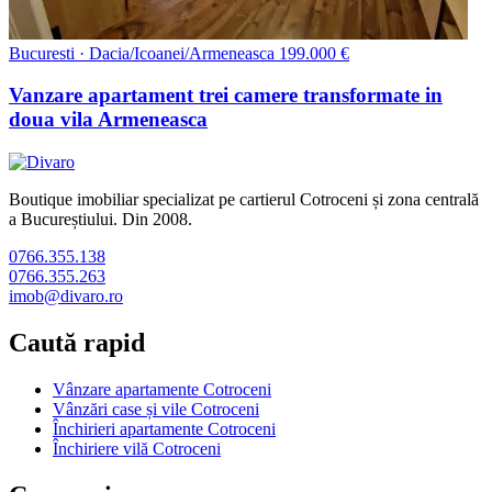
Bucuresti · Dacia/Icoanei/Armeneasca
199.000 €
Vanzare apartament trei camere transformate in
doua vila Armeneasca
Boutique imobiliar specializat pe cartierul Cotroceni și zona centrală
a Bucureștiului. Din 2008.
0766.355.138
0766.355.263
imob@divaro.ro
Caută rapid
Vânzare apartamente Cotroceni
Vânzări case și vile Cotroceni
Închirieri apartamente Cotroceni
Închiriere vilă Cotroceni