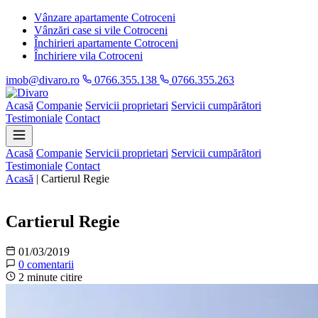
Vânzare apartamente Cotroceni
Vânzări case si vile Cotroceni
Închirieri apartamente Cotroceni
Închiriere vila Cotroceni
imob@divaro.ro
0766.355.138
0766.355.263
Acasă
Companie
Servicii proprietari
Servicii cumpărători
Testimoniale
Contact
Acasă
Companie
Servicii proprietari
Servicii cumpărători
Testimoniale
Contact
Acasă
|
Cartierul Regie
Informații
Cartierul Regie
01/03/2019
0 comentarii
2 minute citire