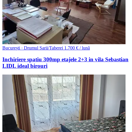
București · Drumul Sarii/Taberei
1.700 € / lună
Inchiriere spatiu 300mp etajele 2+3 in vila Sebastian
LIDL ideal birouri