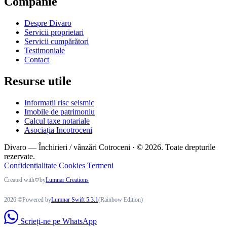
Companie
Despre Divaro
Servicii proprietari
Servicii cumpărători
Testimoniale
Contact
Resurse utile
Informații risc seismic
Imobile de patrimoniu
Calcul taxe notariale
Asociația Incotroceni
Divaro — Închirieri / vânzări Cotroceni · © 2026. Toate drepturile
rezervate.
Confidențialitate
Cookies
Termeni
Created with
by
Lumnar Creations
2026 ©Powered by
Lumnar Swift 5.3.1
(Rainbow Edition)
Scrieți-ne pe WhatsApp