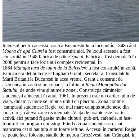
Interesul pentru aceasta zonă a Bucurestiului a început în 1848 când
Moara de apă Ciurel
a fost construită aici. Pe locul acesteia a fost
construită în 1948 fabrica de pâine
Spicul
. Fabrica a fost demolată în
2008 pentru a face loc unui complex rezidențial. În
1864
Manufactura de tutun de la Belvedere
a fost construită în zonă.
Fabrica era deținută de Effingham Grant , secretar al Consulatului
Marii Britanii la București în acea vreme. Grant a construit de
asemenea în zonă și un conac și a înființat
Regia Monopolurilor
Statului
, de unde vine și numele zonei. Construcția căminelor
studențești a început în anul 1961. In prezent este un cartier plin de
viata, dinamic, unde se imbina utilul cu placutul. Zona contine
campusul studentesc Regie, cel mai mare campus studentesc din
tara, dar și câteva zone rezidențiale. Viața de noapte este foarte
activă, aici putand fi gasite multe cluburi, pub-uri, cafenele, si fast-
food-uri cu program non-stop. Fiind o zona studenteasca, atat
mancarea cat si bautura sunt foarte ieftine. Accesul în cartierul Regie
se poate face folosind stațiile de metrou Grozăvești sau Crângaşi. In