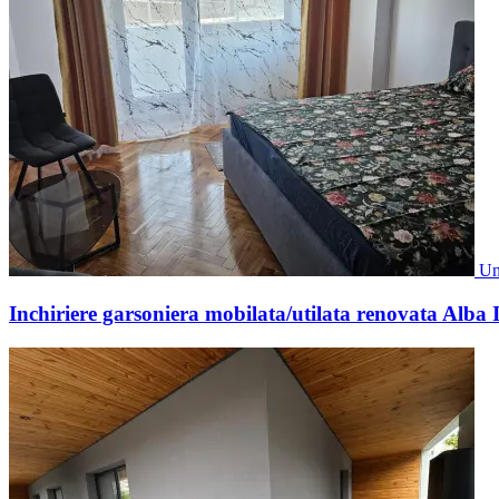
Un
Inchiriere garsoniera mobilata/utilata renovata Alba I