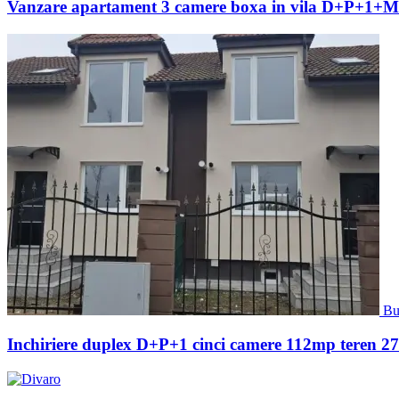
Vanzare apartament 3 camere boxa in vila D+P+1+M c
Bu
Inchiriere duplex D+P+1 cinci camere 112mp teren