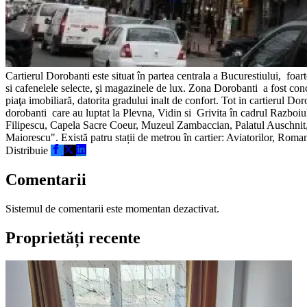
Cartierul Dorobanti
este situat în
partea centrala a Bucurestiului,
foart
si cafenelele selecte, şi magazinele de lux.
Zona
Dorobanti
a fost con
piaţa imobiliară, datorita gradului inalt de confort.
Tot in cartierul Dor
dorobanti care au luptat la Plevna, Vidin si Grivita în cadrul Razbo
Filipescu, Capela Sacre Coeur, Muzeul Zambaccian, Palatul Auschnit,
Maiorescu". Există patru stații de metrou în cartier: Aviatorilor, Roman
Distribuie
Comentarii
Sistemul de comentarii este momentan dezactivat.
Proprietăți recente