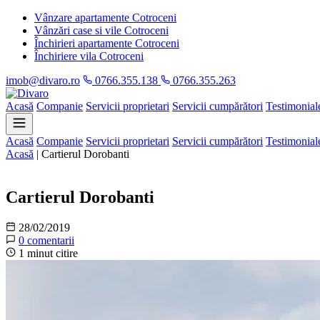
Vânzare apartamente Cotroceni
Vânzări case si vile Cotroceni
Închirieri apartamente Cotroceni
Închiriere vila Cotroceni
imob@divaro.ro
0766.355.138
0766.355.263
Acasă
Companie
Servicii proprietari
Servicii cumpărători
Testimonial
Acasă
Companie
Servicii proprietari
Servicii cumpărători
Testimonial
Acasă
|
Cartierul Dorobanti
Informații
Cartierul Dorobanti
28/02/2019
0 comentarii
1 minut citire