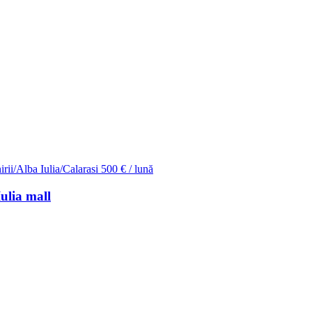
irii/Alba Iulia/Calarasi
500 € / lună
ulia mall