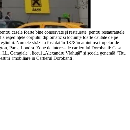
pentru casele
foarte bine conservate şi restaurate,
pentru restaurantele
fla reşedinţele corpului diplomatic si locuinţe foarte căutate de pe
știului. Numele străzii a fost dat în 1878 în amintirea trupelor de
ton, Paris, Londra.
Zone de interes ale cartierului Dorobanti: Casa
 „I.L. Caragiale", liceul „Alexandru Vlahuţă" şi şcoala generală "Titu
titii imobiliare in Cartierul
Dorobanti !