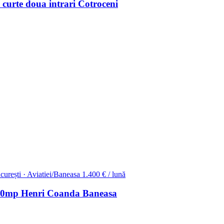
urte doua intrari Cotroceni
curești · Aviatiei/Baneasa
1.400 € / lună
 270mp Henri Coanda Baneasa