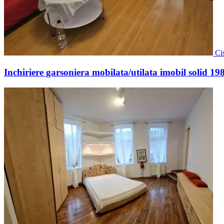
Ci
Inchiriere garsoniera mobilata/utilata imobil solid 19