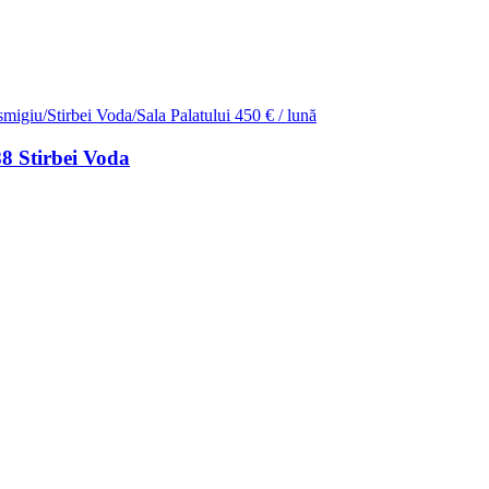
smigiu/Stirbei Voda/Sala Palatului
450 € / lună
88 Stirbei Voda